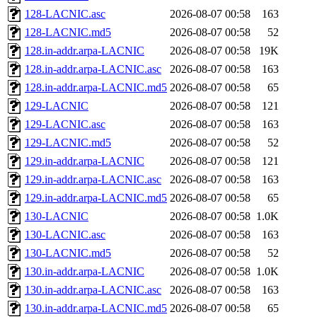
128-LACNIC.asc
2026-08-07 00:58
163
128-LACNIC.md5
2026-08-07 00:58
52
128.in-addr.arpa-LACNIC
2026-08-07 00:58
19K
128.in-addr.arpa-LACNIC.asc
2026-08-07 00:58
163
128.in-addr.arpa-LACNIC.md5
2026-08-07 00:58
65
129-LACNIC
2026-08-07 00:58
121
129-LACNIC.asc
2026-08-07 00:58
163
129-LACNIC.md5
2026-08-07 00:58
52
129.in-addr.arpa-LACNIC
2026-08-07 00:58
121
129.in-addr.arpa-LACNIC.asc
2026-08-07 00:58
163
129.in-addr.arpa-LACNIC.md5
2026-08-07 00:58
65
130-LACNIC
2026-08-07 00:58
1.0K
130-LACNIC.asc
2026-08-07 00:58
163
130-LACNIC.md5
2026-08-07 00:58
52
130.in-addr.arpa-LACNIC
2026-08-07 00:58
1.0K
130.in-addr.arpa-LACNIC.asc
2026-08-07 00:58
163
130.in-addr.arpa-LACNIC.md5
2026-08-07 00:58
65