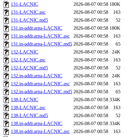
131-LACNIC
2026-08-07 00:58
180K
131-LACNIC.asc
2026-08-07 00:58
163
131-LACNIC.md5
2026-08-07 00:58
52
131.in-addr.arpa-LACNIC
2026-08-07 00:58
180K
131.in-addr.arpa-LACNIC.asc
2026-08-07 00:58
163
131.in-addr.arpa-LACNIC.md5
2026-08-07 00:58
65
132-LACNIC
2026-08-07 00:58
24K
132-LACNIC.asc
2026-08-07 00:58
163
132-LACNIC.md5
2026-08-07 00:58
52
132.in-addr.arpa-LACNIC
2026-08-07 00:58
24K
132.in-addr.arpa-LACNIC.asc
2026-08-07 00:58
163
132.in-addr.arpa-LACNIC.md5
2026-08-07 00:58
65
138-LACNIC
2026-08-07 00:58
334K
138-LACNIC.asc
2026-08-07 00:58
163
138-LACNIC.md5
2026-08-07 00:58
52
138.in-addr.arpa-LACNIC
2026-08-07 00:58
334K
138.in-addr.arpa-LACNIC.asc
2026-08-07 00:58
163