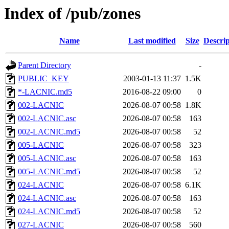
Index of /pub/zones
Name
Last modified
Size
Descrip
Parent Directory
-
PUBLIC_KEY
2003-01-13 11:37
1.5K
*-LACNIC.md5
2016-08-22 09:00
0
002-LACNIC
2026-08-07 00:58
1.8K
002-LACNIC.asc
2026-08-07 00:58
163
002-LACNIC.md5
2026-08-07 00:58
52
005-LACNIC
2026-08-07 00:58
323
005-LACNIC.asc
2026-08-07 00:58
163
005-LACNIC.md5
2026-08-07 00:58
52
024-LACNIC
2026-08-07 00:58
6.1K
024-LACNIC.asc
2026-08-07 00:58
163
024-LACNIC.md5
2026-08-07 00:58
52
027-LACNIC
2026-08-07 00:58
560