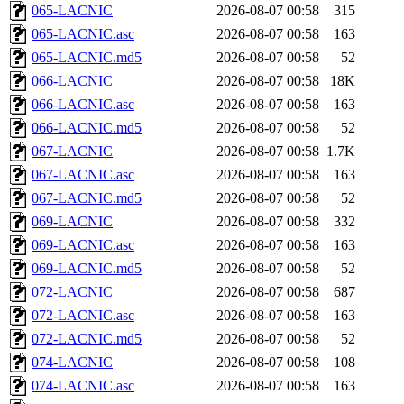
065-LACNIC
2026-08-07 00:58
315
065-LACNIC.asc
2026-08-07 00:58
163
065-LACNIC.md5
2026-08-07 00:58
52
066-LACNIC
2026-08-07 00:58
18K
066-LACNIC.asc
2026-08-07 00:58
163
066-LACNIC.md5
2026-08-07 00:58
52
067-LACNIC
2026-08-07 00:58
1.7K
067-LACNIC.asc
2026-08-07 00:58
163
067-LACNIC.md5
2026-08-07 00:58
52
069-LACNIC
2026-08-07 00:58
332
069-LACNIC.asc
2026-08-07 00:58
163
069-LACNIC.md5
2026-08-07 00:58
52
072-LACNIC
2026-08-07 00:58
687
072-LACNIC.asc
2026-08-07 00:58
163
072-LACNIC.md5
2026-08-07 00:58
52
074-LACNIC
2026-08-07 00:58
108
074-LACNIC.asc
2026-08-07 00:58
163