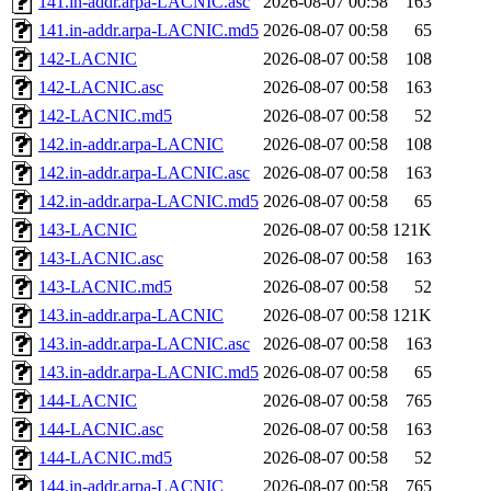
141.in-addr.arpa-LACNIC.asc
2026-08-07 00:58
163
141.in-addr.arpa-LACNIC.md5
2026-08-07 00:58
65
142-LACNIC
2026-08-07 00:58
108
142-LACNIC.asc
2026-08-07 00:58
163
142-LACNIC.md5
2026-08-07 00:58
52
142.in-addr.arpa-LACNIC
2026-08-07 00:58
108
142.in-addr.arpa-LACNIC.asc
2026-08-07 00:58
163
142.in-addr.arpa-LACNIC.md5
2026-08-07 00:58
65
143-LACNIC
2026-08-07 00:58
121K
143-LACNIC.asc
2026-08-07 00:58
163
143-LACNIC.md5
2026-08-07 00:58
52
143.in-addr.arpa-LACNIC
2026-08-07 00:58
121K
143.in-addr.arpa-LACNIC.asc
2026-08-07 00:58
163
143.in-addr.arpa-LACNIC.md5
2026-08-07 00:58
65
144-LACNIC
2026-08-07 00:58
765
144-LACNIC.asc
2026-08-07 00:58
163
144-LACNIC.md5
2026-08-07 00:58
52
144.in-addr.arpa-LACNIC
2026-08-07 00:58
765