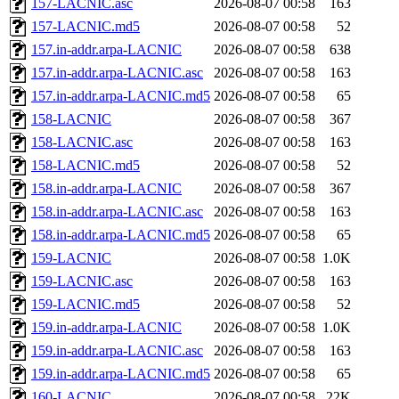
157-LACNIC.asc
2026-08-07 00:58
163
157-LACNIC.md5
2026-08-07 00:58
52
157.in-addr.arpa-LACNIC
2026-08-07 00:58
638
157.in-addr.arpa-LACNIC.asc
2026-08-07 00:58
163
157.in-addr.arpa-LACNIC.md5
2026-08-07 00:58
65
158-LACNIC
2026-08-07 00:58
367
158-LACNIC.asc
2026-08-07 00:58
163
158-LACNIC.md5
2026-08-07 00:58
52
158.in-addr.arpa-LACNIC
2026-08-07 00:58
367
158.in-addr.arpa-LACNIC.asc
2026-08-07 00:58
163
158.in-addr.arpa-LACNIC.md5
2026-08-07 00:58
65
159-LACNIC
2026-08-07 00:58
1.0K
159-LACNIC.asc
2026-08-07 00:58
163
159-LACNIC.md5
2026-08-07 00:58
52
159.in-addr.arpa-LACNIC
2026-08-07 00:58
1.0K
159.in-addr.arpa-LACNIC.asc
2026-08-07 00:58
163
159.in-addr.arpa-LACNIC.md5
2026-08-07 00:58
65
160-LACNIC
2026-08-07 00:58
22K