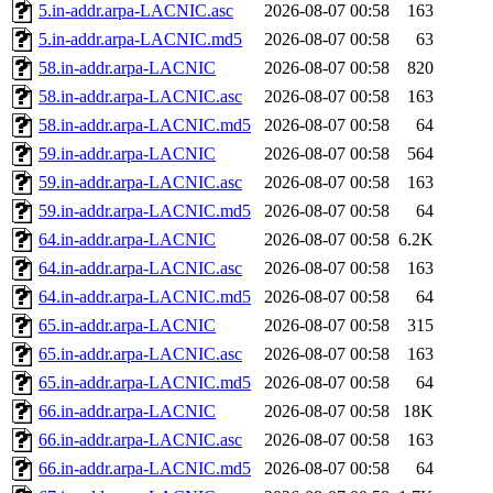
5.in-addr.arpa-LACNIC.asc
2026-08-07 00:58
163
5.in-addr.arpa-LACNIC.md5
2026-08-07 00:58
63
58.in-addr.arpa-LACNIC
2026-08-07 00:58
820
58.in-addr.arpa-LACNIC.asc
2026-08-07 00:58
163
58.in-addr.arpa-LACNIC.md5
2026-08-07 00:58
64
59.in-addr.arpa-LACNIC
2026-08-07 00:58
564
59.in-addr.arpa-LACNIC.asc
2026-08-07 00:58
163
59.in-addr.arpa-LACNIC.md5
2026-08-07 00:58
64
64.in-addr.arpa-LACNIC
2026-08-07 00:58
6.2K
64.in-addr.arpa-LACNIC.asc
2026-08-07 00:58
163
64.in-addr.arpa-LACNIC.md5
2026-08-07 00:58
64
65.in-addr.arpa-LACNIC
2026-08-07 00:58
315
65.in-addr.arpa-LACNIC.asc
2026-08-07 00:58
163
65.in-addr.arpa-LACNIC.md5
2026-08-07 00:58
64
66.in-addr.arpa-LACNIC
2026-08-07 00:58
18K
66.in-addr.arpa-LACNIC.asc
2026-08-07 00:58
163
66.in-addr.arpa-LACNIC.md5
2026-08-07 00:58
64