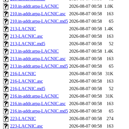
210.in-addr.arpa-LACNIC
2026-08-07 00:58
1.0K
210.in-addr.arpa-LACNIC.asc
2026-08-07 00:58
163
210.in-addr.arpa-LACNIC.md5
2026-08-07 00:58
65
213-LACNIC
2026-08-07 00:58
1.4K
213-LACNIC.asc
2026-08-07 00:58
163
213-LACNIC.md5
2026-08-07 00:58
52
213.in-addr.arpa-LACNIC
2026-08-07 00:58
1.4K
213.in-addr.arpa-LACNIC.asc
2026-08-07 00:58
163
213.in-addr.arpa-LACNIC.md5
2026-08-07 00:58
65
216-LACNIC
2026-08-07 00:58
31K
216-LACNIC.asc
2026-08-07 00:58
163
216-LACNIC.md5
2026-08-07 00:58
52
216.in-addr.arpa-LACNIC
2026-08-07 00:58
31K
216.in-addr.arpa-LACNIC.asc
2026-08-07 00:58
163
216.in-addr.arpa-LACNIC.md5
2026-08-07 00:58
65
223-LACNIC
2026-08-07 00:58
274
223-LACNIC.asc
2026-08-07 00:58
163